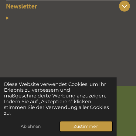
Newsletter
Diese Website verwendet Cookies, um Ihr
Erlebnis zu verbessern und
maßgeschneiderte Werbung anzuzeigen.
Indem Sie auf „Akzeptieren“ klicken,
F
I
stimmen Sie der Verwendung aller Cookies
a
n
zu.
© 2023 - 2026 Nils der Pflanzenfreund
c
s
Mit Unterstützung von
Webador
e
t
Ablehnen
Zustimmen
b
a