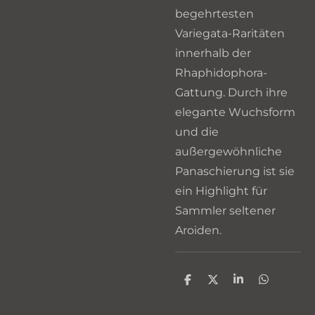
begehrtesten
Variegata-Raritäten
innerhalb der
Rhaphidophora-
Gattung. Durch ihre
elegante Wuchsform
und die
außergewöhnliche
Panaschierung ist sie
ein Highlight für
Sammler seltener
Aroiden.
T
T
T
T
e
e
e
e
i
i
i
i