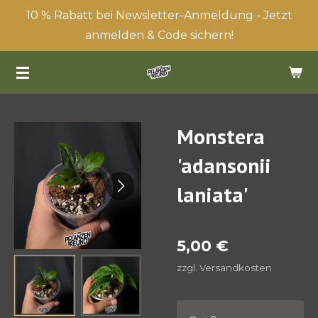
10 % Rabatt bei Newsletter-Anmeldung - Jetzt
Zum
anmelden & Code sichern!
Hauptinhalt
springen
Monstera
'adansonii
laniata'
5,00 €
zzgl. Versandkosten