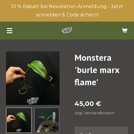
10 % Rabatt bei Newsletter-Anmeldung - Jetzt
Zum
anmelden & Code sichern!
Hauptinhalt
springen
Monstera
'burle marx
flame'
45,00 €
zzgl. Versandkosten