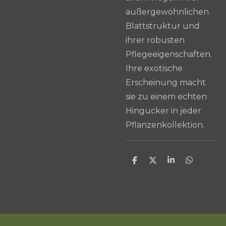
außergewöhnlichen
Blattstruktur und
ihrer robusten
Pflegeeigenschaften.
Ihre exotische
Erscheinung macht
sie zu einem echten
Hingucker in jeder
Pflanzenkollektion.
T
T
T
T
e
e
e
e
i
i
i
i
l
l
l
l
e
e
e
e
n
n
n
n