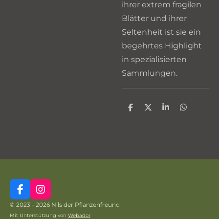
ihrer extrem fragilen
Blätter und ihrer
Seltenheit ist sie ein
begehrtes Highlight
in spezialisierten
Sammlungen.
T
T
T
T
e
e
e
e
i
i
i
i
l
l
l
l
e
e
e
e
n
n
n
n
F
I
a
n
© 2023 - 2026 Nils der Pflanzenfreund
c
s
Mit Unterstützung von
Webador